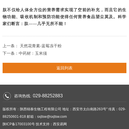
肽不仅给人体全方位的营养需求实现了空前的补充，而且它的生
物功能、吸收机制和预防功能使得任何营养食品望尘莫及。科学
家们断言：肽——几乎无所不能！
上一条： 天然花青素-蓝莓冻干粉
下一条：中药材：玉米须
返回列表
029-88252883
咨询热线:
版权所有：陕西锦泰生物工程有限公司 地址：西安市太白南路263号" 传真：029-
88250601-818 邮箱：sxjtsw@sxjtsw.com
陕ICP备17003100号
技术支持：
西安易网