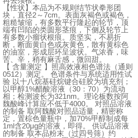
再去须根。
【性状】本品为不规则结节状拳形团
块，直径2～7cm。表面灰褐色或褐色，
粗糙皱缩，有多数平行隆起的轮节，顶
端有凹陷的类圆形茎痕，下侧及轮节上
有多数小瘤状根痕。质坚实，不易折
断，断面黄白色或灰黄色，散有黄棕色
的油室，形成层环呈波状。气浓香，味
苦、辛，稍有麻舌感，微回甜。
【 含量测定 】照高效液相色谱法（通则
0512）测定。 色谱条件与系统适用性试
验 以十八烷基硅烷键合硅胶为填充剂；
以甲醇1%醋酸溶液（30：70）为流动
相；检测波长为321nm。理论板数按阿
魏酸峰计算应不低于4000。 对照品溶液
的制备 取阿魏酸对照品适量，精密称
定，置棕色量瓶中，加70%甲醇制成每
1ml含20μg的溶液，即得。 供试品溶液
的制备 取本品粉末（过四号筛）约