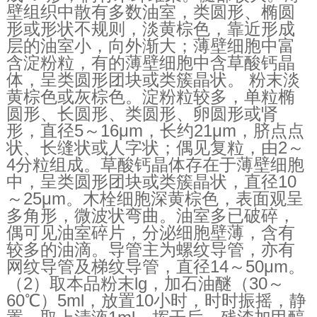
壁组织中散有多数油室，类圆形、椭圆
形或形状不规则，淡黄棕色，靠近形成
层的油室小，向外渐大；薄壁细胞中富
含淀粉粒，有的薄壁细胞中含草酸钙晶
体，呈类圆形团块或类簇晶状。 粉末淡
黄棕色或灰棕色。淀粉粒较多，单粒椭
圆形、长圆形、类圆形、卵圆形或肾
形，直径5～16μm，长约21μm，脐点点
状、长缝状或人字状；偶见复粒，由2～
4分粒组成。草酸钙晶体存在于薄壁细胞
中，呈类圆形团块或类簇晶状，直径10
～25μm。木栓细胞深黄棕色，表面观呈
多角形，微波状弯曲。油室多已破碎，
偶可见油室碎片，分泌细胞壁薄，含有
较多的油滴。导管主为螺纹导管，亦有
网纹导管及梯纹导管，直径14～50μm。
（2）取本品粉末lg，加石油醚（30～
60℃）5ml，放置10小时，时时振摇，静