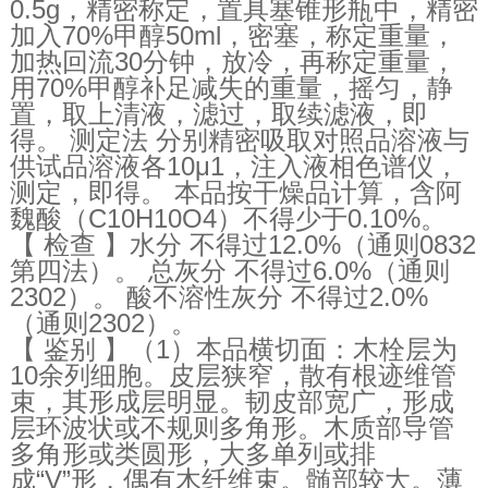
0.5g，精密称定，置具塞锥形瓶中，精密
加入70%甲醇50ml，密塞，称定重量，
加热回流30分钟，放冷，再称定重量，
用70%甲醇补足减失的重量，摇匀，静
置，取上清液，滤过，取续滤液，即
得。 测定法 分别精密吸取对照品溶液与
供试品溶液各10μ1，注入液相色谱仪，
测定，即得。 本品按干燥品计算，含阿
魏酸（C10H10O4）不得少于0.10%。
【 检查 】水分 不得过12.0%（通则0832
第四法）。 总灰分 不得过6.0%（通则
2302）。 酸不溶性灰分 不得过2.0%
（通则2302）。
【 鉴别 】（1）本品横切面：木栓层为
10余列细胞。皮层狭窄，散有根迹维管
束，其形成层明显。韧皮部宽广，形成
层环波状或不规则多角形。木质部导管
多角形或类圆形，大多单列或排
成“V”形，偶有木纤维束。髄部较大。薄