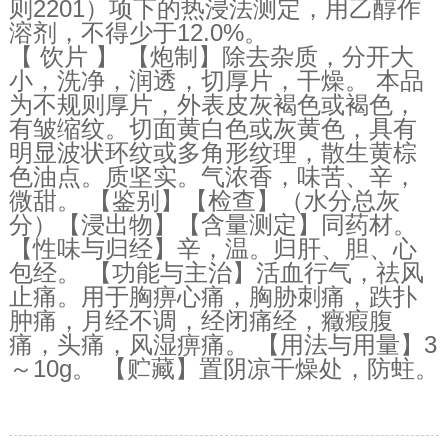
则2201）项下的热浸法测定，用乙醇作
溶剂，不得少于12.0%。
【 饮片 】 【炮制】除去杂质，分开大
小，洗净，润透，切厚片，干燥。 本品
为不规则厚片，外表皮灰褐色或褐色，
有皱缩纹。切面黄白色或灰黄色，具有
明显波状环纹或多角形纹理，散生黄棕
色油点。质坚实。气浓香，味苦、辛，
微甜。 【鉴别】【检查】（水分总灰
分）【浸出物】【含量测定】同药材。
【性味与归经】辛，温。归肝、胆、心
包经。 【功能与主治】活血行气，祛风
止痛。用于胸痹心痛，胸胁刺痛，跌扑
肿痛，月经不调，经闭痛经，癥瘕腹
痛，头痛，风湿痹痛。 【用法与用量】3
～10g。 【贮藏】置阴凉干燥处，防蛀。