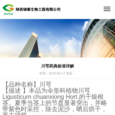
川芎药典标准详解
时间：2020-06-17 来源：
【品种名称】川芎
【描述 】本品为伞形科植物川芎
Ligusticum chuanxiong Hort.的干燥根
茎。夏季当茎上的节盘显著突出，并略
带紫色时采挖，除去泥沙，晒后烘干，