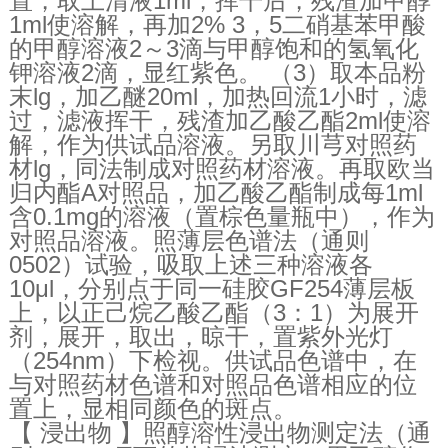
置，取上清液1ml，挥干后，残渣加甲醇
1ml使溶解，再加2% 3，5二硝基苯甲酸
的甲醇溶液2～3滴与甲醇饱和的氢氧化
钾溶液2滴，显红紫色。 （3）取本品粉
末lg，加乙醚20ml，加热回流1小时，滤
过，滤液挥干，残渣加乙酸乙酯2ml使溶
解，作为供试品溶液。另取川芎对照药
材lg，同法制成对照药材溶液。再取欧当
归内酯A对照品，加乙酸乙酯制成每1ml
含0.1mg的溶液（置棕色量瓶中），作为
对照品溶液。照薄层色谱法（通则
0502）试验，吸取上述三种溶液各
10μl，分别点于同一硅胶GF254薄层板
上，以正己烷乙酸乙酯（3：1）为展开
剂，展开，取出，晾干，置紫外光灯
（254nm）下检视。供试品色谱中，在
与对照药材色谱和对照品色谱相应的位
置上，显相同颜色的斑点。
【 浸出物 】照醇溶性浸出物测定法（通